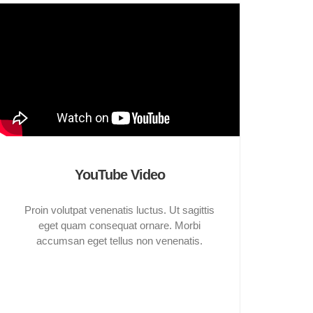
YouTube Video
Proin volutpat venenatis luctus. Ut sagittis
eget quam consequat ornare. Morbi
accumsan eget tellus non venenatis.