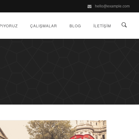
hello@example.com
PIYORUZ
ÇALIŞMALAR
BLOG
İLETIŞIM